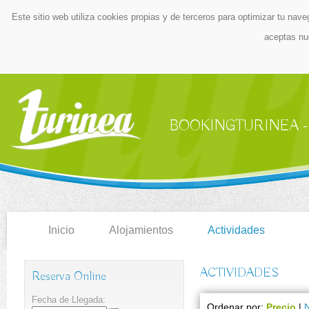
Este sitio web utiliza cookies propias y de terceros para optimizar tu nave
aceptas nu
BOOKINGTURINEA - Centr
Inicio
Alojamientos
Actividades
ACTIVIDADES
Reserva Online
Fecha de Llegada:
Ordenar por:
Precio
|